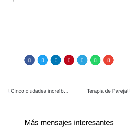
Ant
Sigu
Cinco ciudades increíbles para visitar en Semana Santa
Terapia de Pareja
Más mensajes interesantes