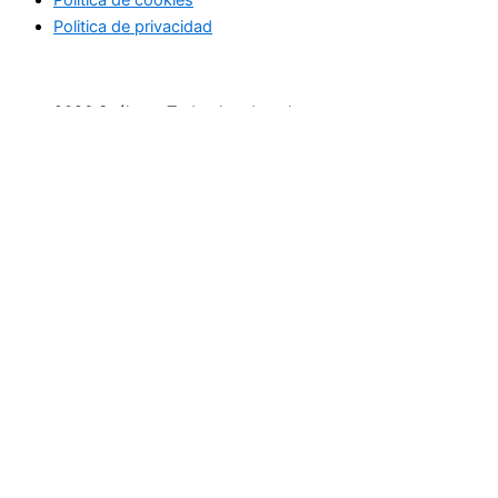
Politica de cookies
Politica de privacidad
2026 Suéltate. Todos los derechos reservaos
Inicio
Actividades Deportivas
Actividades relax
Escapadas
Terapias saludables
Terapias de Belleza
Cultura y Sociedad
Eventos
Cursos
Empresas
Buscar