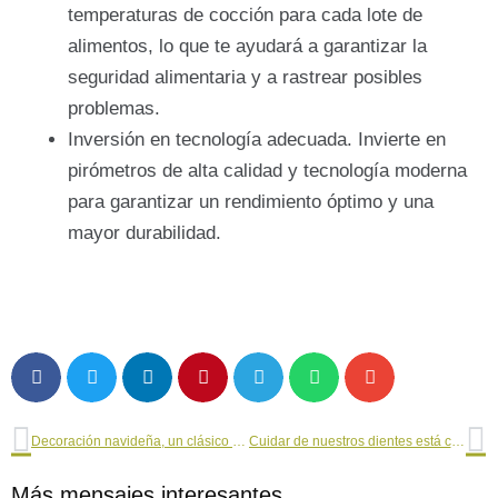
temperaturas de cocción para cada lote de
alimentos, lo que te ayudará a garantizar la
seguridad alimentaria y a rastrear posibles
problemas.
Inversión en tecnología adecuada. Invierte en
pirómetros de alta calidad y tecnología moderna
para garantizar un rendimiento óptimo y una
mayor durabilidad.
Ant
Si
Decoración navideña, un clásico que se reinventa en 2024
Cuidar de nuestros dientes está concebido como necesario para potenciar nuestra belleza
Más mensajes interesantes