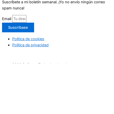
Suscríbete a mi boletín semanal. ¡Yo no envío ningún correo
spam nunca!
Email
Suscríbase
Politica de cookies
Politica de privacidad
2026 Suéltate. Todos los derechos reservaos
Inicio
Actividades Deportivas
Actividades relax
Escapadas
Terapias saludables