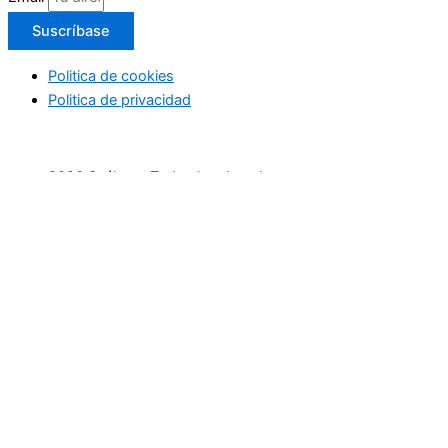
Suscríbase
Politica de cookies
Politica de privacidad
2026 Suéltate. Todos los derechos reservaos
Inicio
Actividades Deportivas
Actividades relax
Escapadas
Terapias saludables
Terapias de Belleza
Cultura y Sociedad
Eventos
Cursos