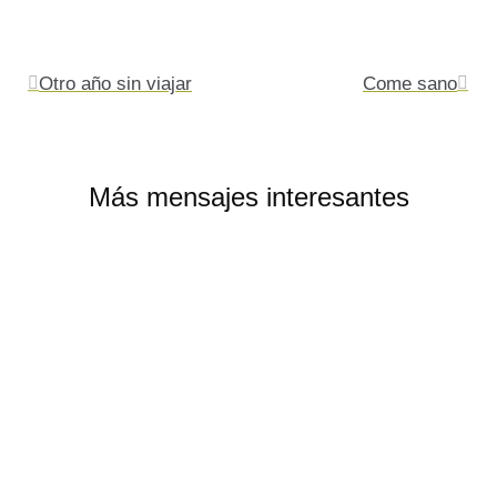
Ant
Sigu
Otro año sin viajar
Come sano
Más mensajes interesantes