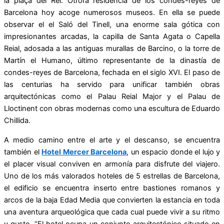
la plaça del Rei. Otrora residencia de los condes-reyes de
Barcelona hoy acoge numerosos museos. En ella se puede
observar el el Saló del Tinell, una enorme sala gótica con
impresionantes arcadas, la capilla de Santa Agata o Capella
Reial, adosada a las antiguas murallas de Barcino, o la torre de
Martín el Humano, último representante de la dinastía de
condes-reyes de Barcelona, fechada en el siglo XVI. El paso de
las centurias ha servido para unificar también obras
arquitectónicas como el Palau Reial Major y el Palau de
Lloctinent con obras modernas como una escultura de Eduardo
Chillida.
A medio camino entre el arte y el descanso, se encuentra
también el
Hotel Mercer Barcelona
, un espacio donde el lujo y
el placer visual conviven en armonía para disfrute del viajero.
Uno de los más valorados hoteles de 5 estrellas de Barcelona,
el edificio se encuentra inserto entre bastiones romanos y
arcos de la baja Edad Media que convierten la estancia en toda
una aventura arqueológica que cada cual puede vivir a su ritmo
y gusto. “El hotel ocupa un conjunto arquitectónico situado en