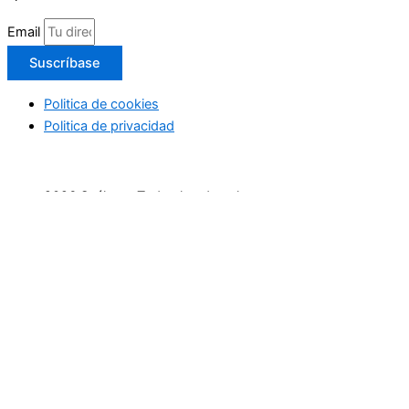
Email
Suscríbase
Politica de cookies
Politica de privacidad
2026 Suéltate. Todos los derechos reservaos
Inicio
Actividades Deportivas
Actividades relax
Escapadas
Terapias saludables
Terapias de Belleza
Cultura y Sociedad