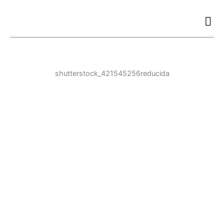
Ir
al
contenido
shutterstock_421545256reducida