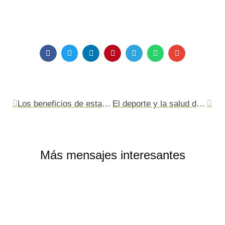
Ant
Sigu
Los beneficios de estar en contacto con la naturaleza
El deporte y la salud dental, íntimamente conectados
Más mensajes interesantes