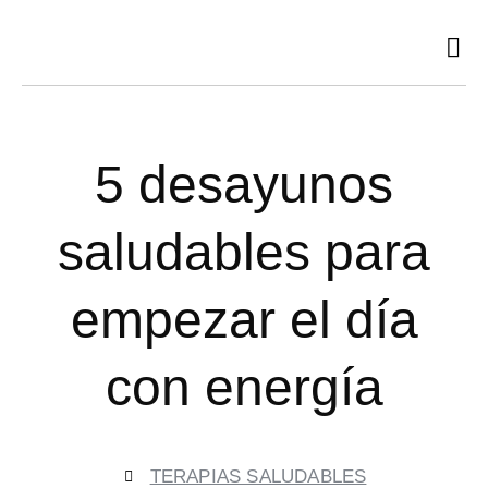
Ir
al
contenido
5 desayunos
saludables para
empezar el día
con energía
TERAPIAS SALUDABLES