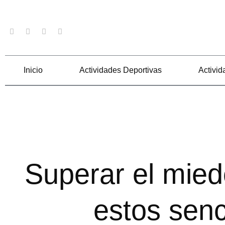
Ir
al
Facebook
Twitter
Youtube
Instagram
contenido
Inicio
Actividades Deportivas
Activid
Superar el mied
estos senc