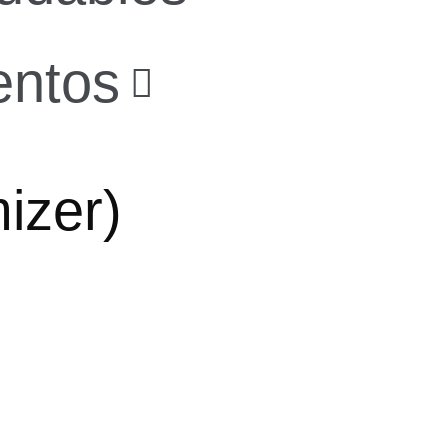
entos
izer)