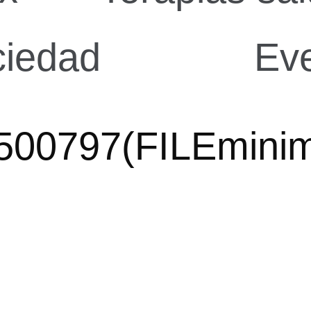
ciedad
Ev
500797(FILEminim