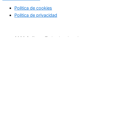
Politica de cookies
Politica de privacidad
2026 Suéltate. Todos los derechos reservaos
Inicio
Actividades Deportivas
Actividades relax
Escapadas
Terapias saludables
Terapias de Belleza
Cultura y Sociedad
Eventos
Cursos
Empresas