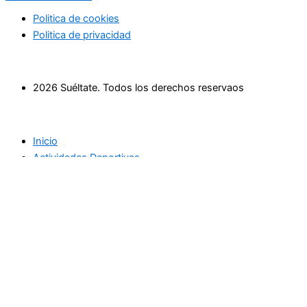
Politica de cookies
Politica de privacidad
2026 Suéltate. Todos los derechos reservaos
Inicio
Actividades Deportivas
Actividades relax
Escapadas
Terapias saludables
Terapias de Belleza
Cultura y Sociedad
Eventos
Cursos
Empresas