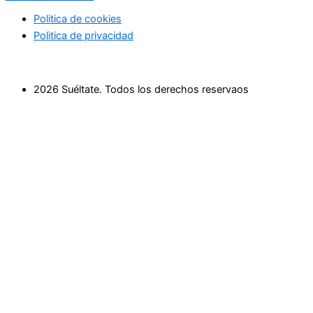
Politica de cookies
Politica de privacidad
2026 Suéltate. Todos los derechos reservaos
Inicio
Actividades Deportivas
Actividades relax
Escapadas
Terapias saludables
Terapias de Belleza
Cultura y Sociedad
Eventos
Cursos
Empresas