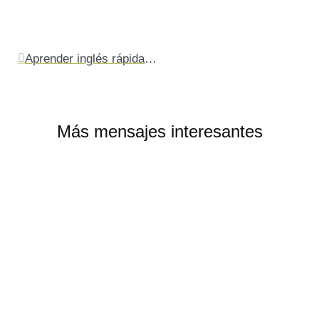
Ant
Aprender inglés rápidamente es básico para los futbolistas que fichan por un club británico
Más mensajes interesantes