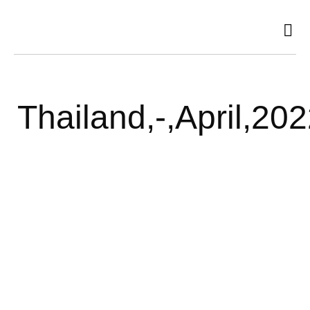
Ir
al
contenido
Thailand,-,April,20