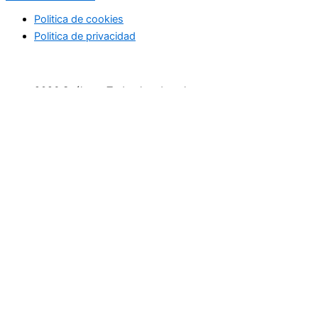
Politica de cookies
Politica de privacidad
2026 Suéltate. Todos los derechos reservaos
Inicio
Actividades Deportivas
Actividades relax
Escapadas
Terapias saludables
Terapias de Belleza
Cultura y Sociedad
Eventos
Cursos
Empresas