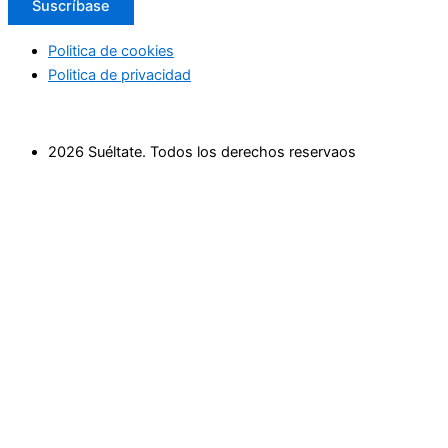
Suscríbase
Politica de cookies
Politica de privacidad
2026 Suéltate. Todos los derechos reservaos
Inicio
Actividades Deportivas
Actividades relax
Escapadas
Terapias saludables
Terapias de Belleza
Cultura y Sociedad
Eventos
Cursos
Empresas