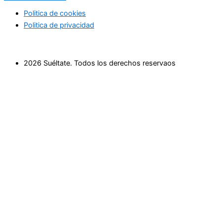
Politica de cookies
Politica de privacidad
2026 Suéltate. Todos los derechos reservaos
Inicio
Actividades Deportivas
Actividades relax
Escapadas
Terapias saludables
Terapias de Belleza
Cultura y Sociedad
Eventos
Cursos
Empresas