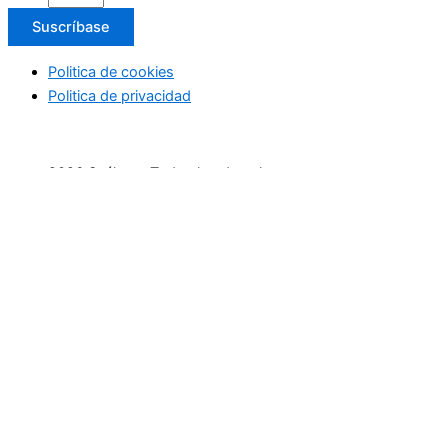
Suscríbase
Politica de cookies
Politica de privacidad
2026 Suéltate. Todos los derechos reservaos
Inicio
Actividades Deportivas
Actividades relax
Escapadas
Terapias saludables
Terapias de Belleza
Cultura y Sociedad
Eventos
Cursos