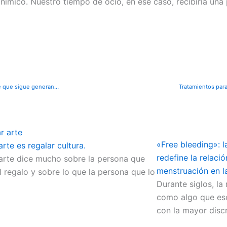
nímico. Nuestro tiempo de ocio, en ese caso, recibiría una
El turismo rural, un medio seguro e ideal para disfrutar de nuestro tiempo libre que sigue generando adeptos
Tratamientos para
«Free bleeding»: l
arte es regalar cultura.
redefine la relaci
arte dice mucho sobre la persona que
menstruación en l
el regalo y sobre lo que la persona que lo
Durante siglos, la
como algo que esc
con la mayor discr