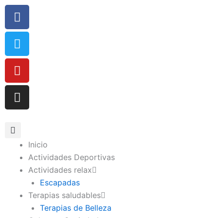
Ir
Facebook
Twitter
Youtube
Instagram
al
contenido
Inicio
Actividades Deportivas
Actividades relax
Escapadas
Terapias saludables
Terapias de Belleza