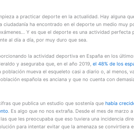
mpieza a practicar deporte en la actualidad. Hay alguna qu
la ciudadanía ha encontrado en el deporte un medio muy po
os exámenes… Y es que el deporte es una actividad perfecta
te al día a día, por muy duro que sea.
orcionando la actividad deportiva en España en los últimos
eraldo y aseguraba que, en el año 2019,
el 48% de los espa
a población mueva el esqueleto casi a diario o, al menos, 
población española es anciana y que no cuenta con demasia
 cifras que publica un estudio que sostenía que
había crecid
ento
. Es algo que no nos extraña. Desde el mes de marzo a
as que les preocupaba que eso tuviera una incidencia direc
olución para intentar evitar que la amenaza se convirtiera e