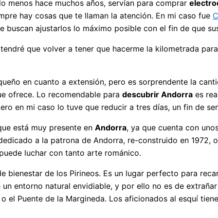
 lo menos hace muchos años, servían para comprar
electro
mpre hay cosas que te llaman la atención. En mi caso fue
C
 buscan ajustarlos lo máximo posible con el fin de que su
 tendré que volver a tener que hacerme la kilometrada para
ueño en cuanto a extensión, pero es sorprendente la cantid
e ofrece. Lo recomendable para
descubrir Andorra
es rea
ro en mi caso lo tuve que reducir a tres días, un fin de s
rque está muy presente en
Andorra
, ya que cuenta con unos
 dedicado a la patrona de Andorra, re-construido en 1972, 
 puede luchar con tanto arte románico.
 bienestar de los Pirineos. Es un lugar perfecto para recar
n entorno natural envidiable, y por ello no es de extraña
o el Puente de la Margineda. Los aficionados al esquí tiene