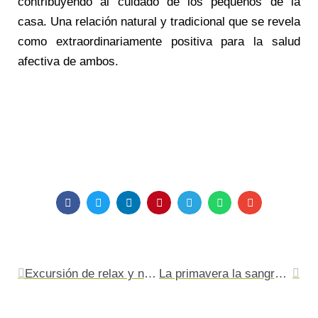
contribuyendo al cuidado de los pequeños de la
casa. Una relación natural y tradicional que se revela
como extraordinariamente positiva para la salud
afectiva de ambos.
Ant
Sigu
Excursión de relax y naturaleza en Nerpio
La primavera la sangre altera (y la líbido también)