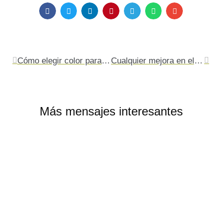
Ant
Sigu
Cómo elegir color para decorar mi casa
Cualquier mejora en el hogar es positiva para incentivar nuestra felicidad
Más mensajes interesantes